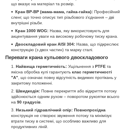
що вказує на матеріал та розмір.
Кран ВР-ВР (мама-мама, гайка-гайка):
Професійний
сленг, що точно описує тип різьбового з'єднання – дві
внутрішні різьби.
Кран 1000 WOG:
Назва, яку використовують для
акцентування уваги на високому робочому тиску крана.
Двоскладовий кран AISI 304:
Назва, що підкреслює
конструкцію (з двох частин) та марку сталі.
Переваги крана кульового двоскладового
Найвища герметичність:
Ущільнення з
PTFE
та
якісна обробка кулі гарантують
клас герметичності
"А"
, що означає повну відсутність видимих протікань у
закритому положенні.
Швидкодія:
Повне перекриття або відкриття потоку
здійснюється одним рухом – поворотом рукоятки всього
на
90 градусів
.
Низький гідравлічний опір:
Повнопрохідна
конструкція не створює звуження потоку та мінімізує
втрати тиску в системі, що особливо важливо для
продуктивних ліній.