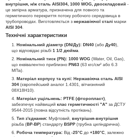
внутрішня, н/ж сталь AISI304, 1000 WOG, двоскладовий
-
це запірна арматура, призначена для повного та
герметичного перекриття потоку робочого середовища в
трубопроводах. Виготовляється з
нержавіючої сталі
марки
AISI 304
.
Технічні характеристики
Номінальний діаметр (DN/Ду):
DN40
(або
Ду40
),
що відповідає різьбі
1 1/2 дюйма
.
Номінальний тиск (PN):
1000 WOG
(Water, Oil, Gas),
що еквівалентно приблизно
PN63
(63 кгс/см² або 6.3
МПа).
Матеріал корпусу та кулі:
Нержавіюча сталь AISI
304
(європейський аналог 1.4301, вітчизняний
08Х18Н10).
Матеріал ущільнень:
PTFE (фторопласт)
,
забезпечує найвищий
клас герметичності "А"
за ДСТУ
9544-2015 (повна відсутність протікань).
Тип з'єднання:
Муфтовий,
внутрішня-внутрішня
різьба (
ВР-ВР
) стандарту
BSPP
(трубна циліндрична).
Робоча температура:
Від
-25°C
до
+180°C
, залежно