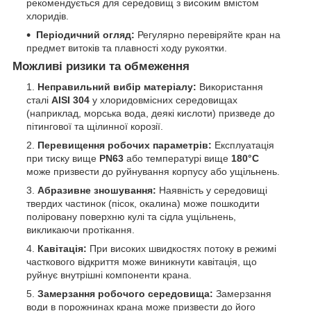
рекомендується для середовищ з високим вмістом
хлоридів.
Періодичний огляд:
Регулярно перевіряйте кран на
предмет витоків та плавності ходу рукоятки.
Можливі ризики та обмеження
Неправильний вибір матеріалу:
Використання
сталі
AISI 304
у хлоридовмісних середовищах
(наприклад, морська вода, деякі кислоти) призведе до
пітингової та щілинної корозії.
Перевищення робочих параметрів:
Експлуатація
при тиску вище
PN63
або температурі вище
180°C
може призвести до руйнування корпусу або ущільнень.
Абразивне зношування:
Наявність у середовищі
твердих частинок (пісок, окалина) може пошкодити
поліровану поверхню кулі та сідла ущільнень,
викликаючи протікання.
Кавітація:
При високих швидкостях потоку в режимі
часткового відкриття може виникнути кавітація, що
руйнує внутрішні компоненти крана.
Замерзання робочого середовища:
Замерзання
води в порожнинах крана може призвести до його