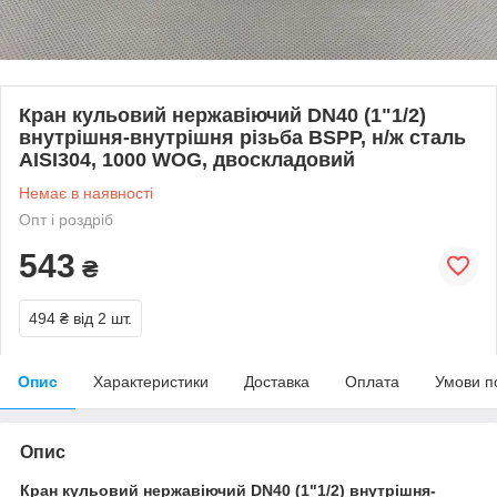
Кран кульовий нержавіючий DN40 (1"1/2)
внутрішня-внутрішня різьба BSPP, н/ж сталь
AISI304, 1000 WOG, двоскладовий
Немає в наявності
Опт і роздріб
543
₴
494 ₴
від 2 шт.
Опис
Характеристики
Доставка
Оплата
Умови п
Опис
Кран кульовий нержавіючий DN40 (1"1/2) внутрішня-