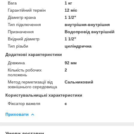
Вага
1 кг
Гарантійний термін
12 міс
Діаметр крана
1 1/2"
Тип підключення
внутрішня-внутрішня
Призначення
Водопровід внутрішній
Вхідний діаметр
1 1/2"
Тип різьби
циліндрична
Додаткові характеристики
Довжина
92 мм
Кількість робочих
2
положень
Метод герметизації від
Сальниковий
зовнішнього середовища
Користувальницькі характеристики
Фіксатор важеля
є
Приховати
Умови доставки