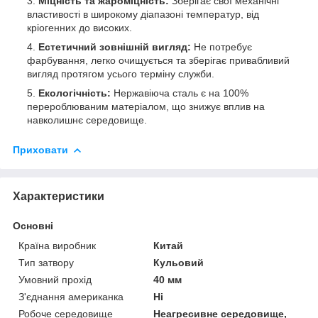
Міцність та жароміцність:
Зберігає свої механічні
властивості в широкому діапазоні температур, від
кріогенних до високих.
Естетичний зовнішній вигляд:
Не потребує
фарбування, легко очищується та зберігає привабливий
вигляд протягом усього терміну служби.
Екологічність:
Нержавіюча сталь є на 100%
перероблюваним матеріалом, що знижує вплив на
навколишнє середовище.
Приховати
Характеристики
Основні
Країна виробник
Китай
Тип затвору
Кульовий
Умовний прохід
40 мм
З'єднання американка
Ні
Робоче середовище
Неагресивне середовище,