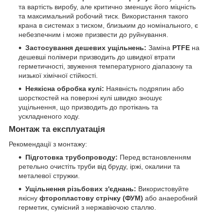
та вартість виробу, але критично зменшує його міцність
та максимальний робочий тиск. Використання такого
крана в системах з тиском, близьким до номінального, є
небезпечним і може призвести до руйнування.
Застосування дешевих ущільнень:
Заміна
PTFE
на
дешевші полімери призводить до швидкої втрати
герметичності, звуження температурного діапазону та
низької хімічної стійкості.
Неякісна обробка кулі:
Наявність подряпин або
шорсткостей на поверхні кулі швидко зношує
ущільнення, що призводить до протікань та
ускладненого ходу.
Монтаж та експлуатація
Рекомендації з монтажу:
Підготовка трубопроводу:
Перед встановленням
ретельно очистіть труби від бруду, іржі, окалини та
металевої стружки.
Ущільнення різьбових з'єднань:
Використовуйте
якісну
фторопластову стрічку (ФУМ)
або анаеробний
герметик, сумісний з нержавіючою сталлю.