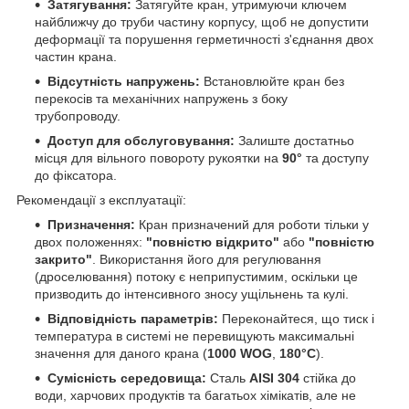
Затягування:
Затягуйте кран, утримуючи ключем
найближчу до труби частину корпусу, щоб не допустити
деформації та порушення герметичності з'єднання двох
частин крана.
Відсутність напружень:
Встановлюйте кран без
перекосів та механічних напружень з боку
трубопроводу.
Доступ для обслуговування:
Залиште достатньо
місця для вільного повороту рукоятки на
90°
та доступу
до фіксатора.
Рекомендації з експлуатації:
Призначення:
Кран призначений для роботи тільки у
двох положеннях:
"повністю відкрито"
або
"повністю
закрито"
. Використання його для регулювання
(дроселювання) потоку є неприпустимим, оскільки це
призводить до інтенсивного зносу ущільнень та кулі.
Відповідність параметрів:
Переконайтеся, що тиск і
температура в системі не перевищують максимальні
значення для даного крана (
1000 WOG
,
180°C
).
Сумісність середовища:
Сталь
AISI 304
стійка до
води, харчових продуктів та багатьох хімікатів, але не