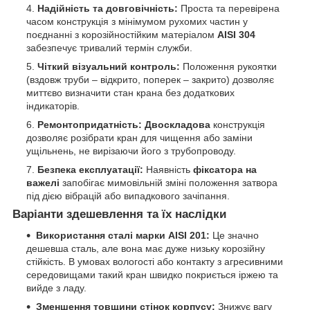
Надійність та довговічність:
Проста та перевірена
часом конструкція з мінімумом рухомих частин у
поєднанні з корозійностійким матеріалом
AISI 304
забезпечує тривалий термін служби.
Чіткий візуальний контроль:
Положення рукоятки
(вздовж труби – відкрито, поперек – закрито) дозволяє
миттєво визначити стан крана без додаткових
індикаторів.
Ремонтопридатність:
Двоскладова
конструкція
дозволяє розібрати кран для чищення або заміни
ущільнень, не вирізаючи його з трубопроводу.
Безпека експлуатації:
Наявність
фіксатора на
важелі
запобігає мимовільній зміні положення затвора
під дією вібрацій або випадкового зачіпання.
Варіанти здешевлення та їх наслідки
Використання сталі марки AISI 201:
Це значно
дешевша сталь, але вона має дуже низьку корозійну
стійкість. В умовах вологості або контакту з агресивними
середовищами такий кран швидко покриється іржею та
вийде з ладу.
Зменшення товщини стінок корпусу:
Знижує вагу