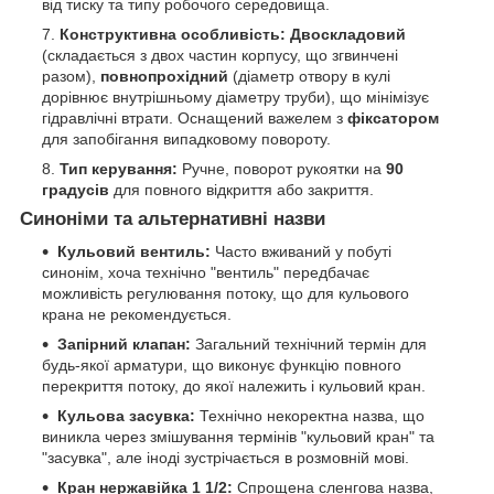
від тиску та типу робочого середовища.
Конструктивна особливість:
Двоскладовий
(складається з двох частин корпусу, що згвинчені
разом),
повнопрохідний
(діаметр отвору в кулі
дорівнює внутрішньому діаметру труби), що мінімізує
гідравлічні втрати. Оснащений важелем з
фіксатором
для запобігання випадковому повороту.
Тип керування:
Ручне, поворот рукоятки на
90
градусів
для повного відкриття або закриття.
Синоніми та альтернативні назви
Кульовий вентиль:
Часто вживаний у побуті
синонім, хоча технічно "вентиль" передбачає
можливість регулювання потоку, що для кульового
крана не рекомендується.
Запірний клапан:
Загальний технічний термін для
будь-якої арматури, що виконує функцію повного
перекриття потоку, до якої належить і кульовий кран.
Кульова засувка:
Технічно некоректна назва, що
виникла через змішування термінів "кульовий кран" та
"засувка", але іноді зустрічається в розмовній мові.
Кран нержавійка 1 1/2:
Спрощена сленгова назва,