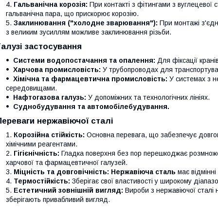
Гальванічна корозія:
При контакті з фітингами з вуглецевої 
гальванічна пара, що прискорює корозію.
Заклинювання ("холодне зварювання"):
При монтажі з'єдн
з великим зусиллям можливе заклинювання різьби.
Галузі застосування
Системи водопостачання та опалення:
Для фіксації кранів
Харчова промисловість:
У трубопроводах для транспортуван
Хімічна та фармацевтична промисловість:
У системах з н
середовищами.
Нафтогазова галузь:
У допоміжних та технологічних лініях.
Суднобудування та автомобілебудування.
Переваги нержавіючої сталі
Корозійна стійкість:
Основна перевага, що забезпечує довгові
хімічними реагентами.
Гігієнічність:
Гладка поверхня без пор перешкоджає розмноже
харчової та фармацевтичної галузей.
Міцність та довговічність:
Нержавіюча сталь
має відмінні 
Термостійкість:
Зберігає свої властивості у широкому діапаз
Естетичний зовнішній вигляд:
Вироби з нержавіючої сталі
зберігають привабливий вигляд.