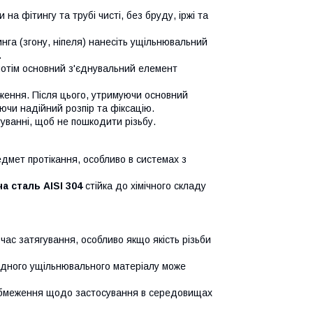
а фітингу та трубі чисті, без бруду, іржі та
нга (згону, ніпеля) нанесіть ущільнювальний
.
 потім основний з'єднувальний елемент
ження. Після цього, утримуючи основний
ючи надійний розпір та фіксацію.
уванні, щоб не пошкодити різьбу.
дмет протікання, особливо в системах з
а сталь AISI 304
стійка до хімічного складу
час затягування, особливо якщо якість різьби
ідного ущільнювального матеріалу може
бмеження щодо застосування в середовищах