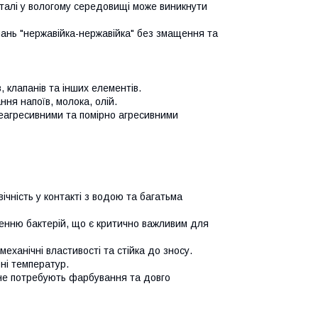
сталі у вологому середовищі може виникнути
ань "нержавійка-нержавійка" без змащення та
, клапанів та інших елементів.
ня напоїв, молока, олій.
еагресивними та помірно агресивними
чність у контакті з водою та багатьма
нню бактерій, що є критично важливим для
механічні властивості та стійка до зносу.
оні температур.
 не потребують фарбування та довго