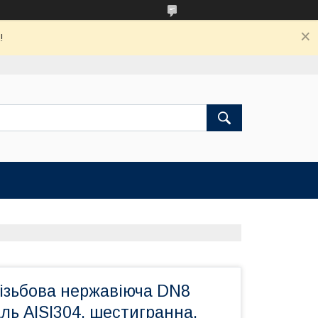
!
різьбова нержавіюча DN8
таль AISI304, шестигранна,