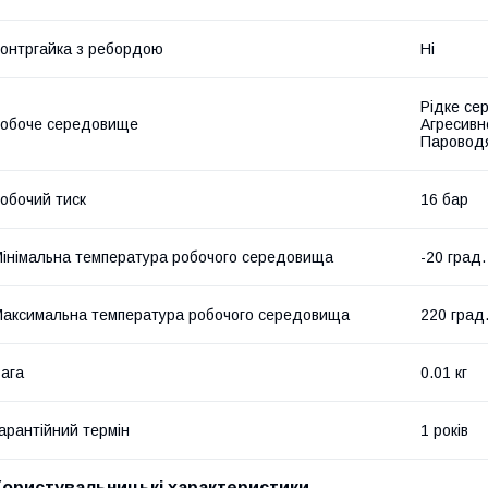
онтргайка з ребордою
Ні
Рідке се
обоче середовище
Агресивн
Пароводя
обочий тиск
16 бар
інімальна температура робочого середовища
-20 град.
аксимальна температура робочого середовища
220 град
ага
0.01 кг
арантійний термін
1 років
Користувальницькі характеристики