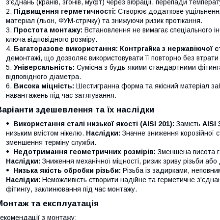
з'єднань (кранів, згонів, муфт) через вібрації, перепади температ
Підвищення герметичності:
Створює додаткове ущільнення
матеріал (льон, ФУМ-стрічку) та знижуючи ризик протікання.
Простота монтажу:
Встановлення не вимагає спеціального ін
ключа відповідного розміру.
Багаторазове використання:
Контргайка з нержавіючої с
демонтажі, що дозволяє використовувати її повторно без втрати
Універсальність:
Сумісна з будь-якими стандартними фітинг
відповідного діаметра.
Висока міцність:
Шестигранна форма та якісний матеріал заб
навантажень під час затягування.
Варіанти здешевлення та їх наслідки
Використання сталі низької якості (AISI 201):
Замість
AISI 
низьким вмістом нікелю.
Наслідки:
Значне зниження корозійної ст
зменшення терміну служби.
Недотримання геометричних розмірів:
Зменшена висота га
Наслідки:
Зниження механічної міцності, ризик зриву різьби або 
Низька якість обробки різьби:
Різьба із задирками, неповни
Наслідки:
Неможливість створити надійне та герметичне з'єдна
фітингу, заклинювання під час монтажу.
Монтаж та експлуатація
екомендації з монтажу: