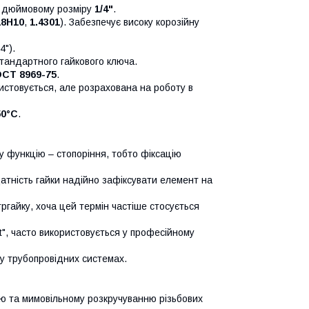
є дюймовому розміру
1/4"
.
18Н10
,
1.4301
). Забезпечує високу корозійну
4").
тандартного гайкового ключа.
СТ 8969-75
.
ристовується, але розрахована на роботу в
50°C
.
у функцію – стопоріння, тобто фіксацію
атність гайки надійно зафіксувати елемент на
ргайку, хоча цей термін частіше стосується
t", часто використовується у професійному
 у трубопровідних системах.
ю та мимовільному розкручуванню різьбових