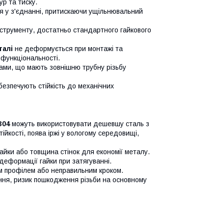
ур та тиску.
 у з'єднанні, притискаючи ущільнювальний
струменту, достатньо стандартного гайкового
талі
не деформується при монтажі та
 функціональності.
ами, що мають зовнішню трубну різьбу
езпечують стійкість до механічних
304
можуть використовувати дешевшу сталь з
ійкості, поява іржі у вологому середовищі,
йки або товщина стінок для економії металу.
деформації гайки при затягуванні.
м профілем або неправильним кроком.
ння, ризик пошкодження різьби на основному