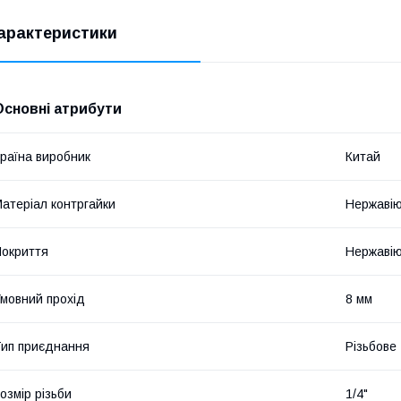
арактеристики
Основні атрибути
раїна виробник
Китай
атеріал контргайки
Нержавію
окриття
Нержавію
мовний прохід
8 мм
ип приєднання
Різьбове
озмір різьби
1/4"