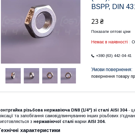
BSPP, DIN 43
23 ₴
Показати оптові ціни
Немає в наявності
О
+380 (63) 442-04-41
повернення товару п
онтргайка різьбова нержавіюча DN8 (1/4") зі сталі AISI 304
- ц
іксації та запобігання самовідгвинчуванню інших різьбових з'єднан
иготовляється з
нержавіючої сталі
марки
AISI 304
.
Технічні характеристики