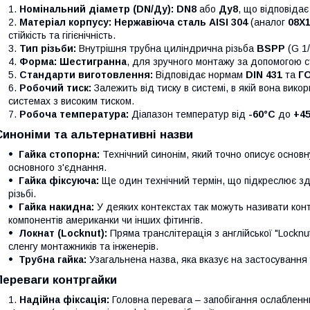
Номінальний діаметр (DN/Ду):
DN8
або
Ду8
, що відповіда
Матеріал корпусу:
Нержавіюча сталь AISI 304
(аналог
08Х
стійкість та гігієнічність.
Тип різьби:
Внутрішня трубна циліндрична різьба
BSPP
(G 1/
Форма:
Шестигранна
, для зручного монтажу за допомогою с
Стандарти виготовлення:
Відповідає нормам
DIN 431
та
ГО
Робочий тиск:
Залежить від тиску в системі, в якій вона вико
системах з високим тиском.
Робоча температура:
Діапазон температур від
-60°C
до
+4
Синоніми та альтернативні назви
Гайка стопорна:
Технічний синонім, який точно описує основн
основного з'єднання.
Гайка фіксуюча:
Ще один технічний термін, що підкреслює зд
різьбі.
Гайка накидна:
У деяких контекстах так можуть називати конт
компонентів американки чи інших фітингів.
Локнат (Locknut):
Пряма транслітерація з англійської "Locknu
сленгу монтажників та інженерів.
Трубна гайка:
Узагальнена назва, яка вказує на застосування
Переваги контргайки
Надійна фіксація:
Головна перевага – запобігання ослабленн