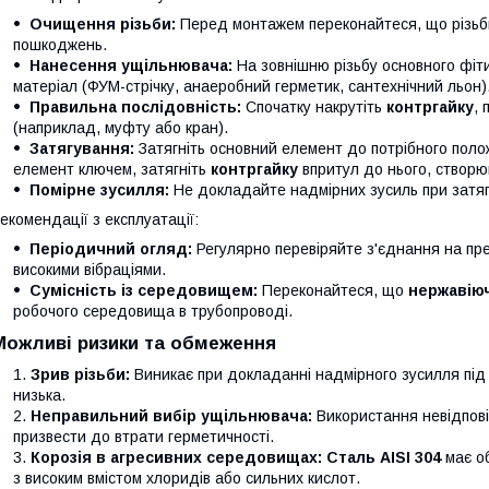
Очищення різьби:
Перед монтажем переконайтеся, що різьби н
пошкоджень.
Нанесення ущільнювача:
На зовнішню різьбу основного фіти
матеріал (ФУМ-стрічку, анаеробний герметик, сантехнічний льон)
Правильна послідовність:
Спочатку накрутіть
контргайку
,
(наприклад, муфту або кран).
Затягування:
Затягніть основний елемент до потрібного поло
елемент ключем, затягніть
контргайку
впритул до нього, створю
Помірне зусилля:
Не докладайте надмірних зусиль при затяг
екомендації з експлуатації:
Періодичний огляд:
Регулярно перевіряйте з'єднання на пре
високими вібраціями.
Сумісність із середовищем:
Переконайтеся, що
нержавіюч
робочого середовища в трубопроводі.
Можливі ризики та обмеження
Зрив різьби:
Виникає при докладанні надмірного зусилля під 
низька.
Неправильний вибір ущільнювача:
Використання невідпов
призвести до втрати герметичності.
Корозія в агресивних середовищах:
Сталь AISI 304
має о
з високим вмістом хлоридів або сильних кислот.