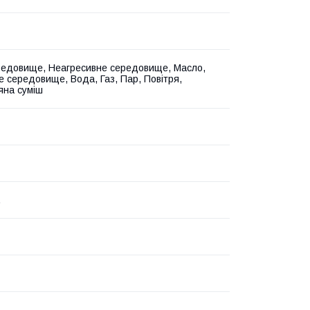
редовище, Неагресивне середовище, Масло,
е середовище, Вода, Газ, Пар, Повітря,
на суміш
.