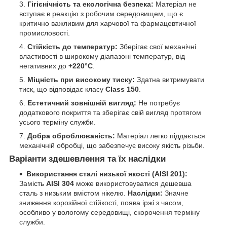
Гігієнічність та екологічна безпека:
Матеріал не
вступає в реакцію з робочим середовищем, що є
критично важливим для харчової та фармацевтичної
промисловості.
Стійкість до температур:
Зберігає свої механічні
властивості в широкому діапазоні температур, від
негативних до
+220°C
.
Міцність при високому тиску:
Здатна витримувати
тиск, що відповідає класу
Class 150
.
Естетичний зовнішній вигляд:
Не потребує
додаткового покриття та зберігає свій вигляд протягом
усього терміну служби.
Добра оброблюваність:
Матеріал легко піддається
механічній обробці, що забезпечує високу якість різьби.
Варіанти здешевлення та їх наслідки
Використання сталі низької якості (AISI 201):
Замість
AISI 304
може використовуватися дешевша
сталь з низьким вмістом нікелю.
Наслідки:
Значне
зниження корозійної стійкості, поява іржі з часом,
особливо у вологому середовищі, скорочення терміну
служби.