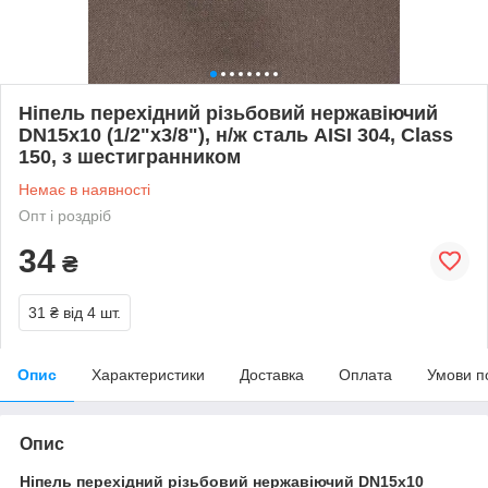
Ніпель перехідний різьбовий нержавіючий
DN15x10 (1/2"x3/8"), н/ж сталь AISI 304, Class
150, з шестигранником
Немає в наявності
Опт і роздріб
34
₴
31 ₴
від 4 шт.
Опис
Характеристики
Доставка
Оплата
Умови п
Опис
Ніпель перехідний різьбовий нержавіючий DN15x10