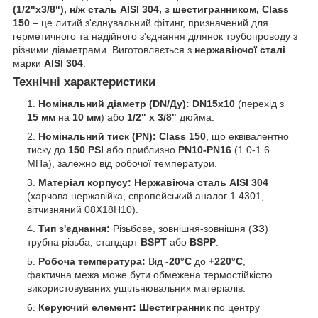
(1/2"x3/8"), н/ж сталь AISI 304, з шестигранником, Class
150
– це литий з'єднувальний фітинг, призначений для
герметичного та надійного з'єднання ділянок трубопроводу з
різними діаметрами. Виготовляється з
нержавіючої сталі
марки
AISI 304
.
Технічні характеристики
Номінальний діаметр (DN/Ду):
DN15x10
(перехід з
15 мм
на
10 мм
) або
1/2" x 3/8"
дюйма.
Номінальний тиск (PN):
Class 150
, що еквівалентно
тиску до
150 PSI
або приблизно
PN10-PN16
(1.0-1.6
МПа), залежно від робочої температури.
Матеріал корпусу:
Нержавіюча сталь AISI 304
(харчова нержавійка, європейський аналог 1.4301,
вітчизняний 08Х18Н10).
Тип з'єднання:
Різьбове, зовнішня-зовнішня (
ЗЗ
)
трубна різьба, стандарт
BSPT
або
BSPP
.
Робоча температура:
Від
-20°C
до
+220°C
,
фактична межа може бути обмежена термостійкістю
використовуваних ущільнювальних матеріалів.
Керуючий елемент:
Шестигранник
по центру