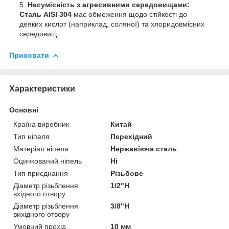
Несумісність з агресивними середовищами:
Сталь AISI 304
має обмеження щодо стійкості до
деяких кислот (наприклад, соляної) та хлоридовмісних
середовищ.
Приховати
Характеристики
Основні
Країна виробник
Китай
Тип ніпеля
Перехідний
Матеріал ніпеля
Нержавіюча сталь
Оцинкований ніпель
Ні
Тип приєднання
Різьбове
Діаметр різьблення
1/2"Н
вхідного отвору
Діаметр різьблення
3/8"Н
вихідного отвору
Умовний прохід
10 мм