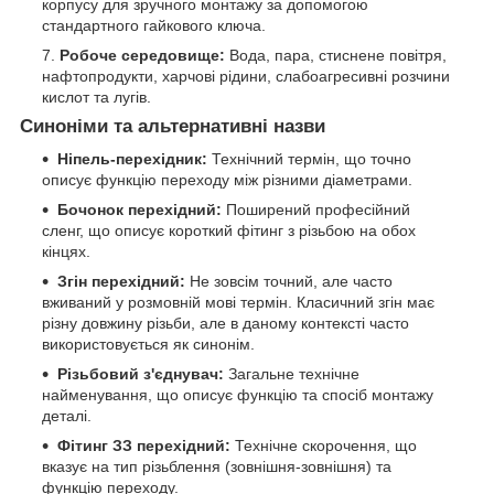
корпусу для зручного монтажу за допомогою
стандартного гайкового ключа.
Робоче середовище:
Вода, пара, стиснене повітря,
нафтопродукти, харчові рідини, слабоагресивні розчини
кислот та лугів.
Синоніми та альтернативні назви
Ніпель-перехідник:
Технічний термін, що точно
описує функцію переходу між різними діаметрами.
Бочонок перехідний:
Поширений професійний
сленг, що описує короткий фітинг з різьбою на обох
кінцях.
Згін перехідний:
Не зовсім точний, але часто
вживаний у розмовній мові термін. Класичний згін має
різну довжину різьби, але в даному контексті часто
використовується як синонім.
Різьбовий з'єднувач:
Загальне технічне
найменування, що описує функцію та спосіб монтажу
деталі.
Фітинг ЗЗ перехідний:
Технічне скорочення, що
вказує на тип різьблення (зовнішня-зовнішня) та
функцію переходу.