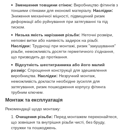
Зменшення товщини стінок:
Виробництво фітингів з
тоншими стінками для економії матеріалу.
Наслідки:
Зниження механічної міцності, підвищений ризик
деформації або руйнування при затягуванні та під
тиском.
Низька якість нарізання різьби:
Неточні розміри,
неповні витки або наявність задирок на різьбі.
Наслідки:
Труднощі при монтажі, ризик "закушування"
різьби, неможливість досягти герметичного з'єднання,
що призводить до протікання.
Відсутність шестигранника або його малий
розмір:
Спрощення конструкції для здешевлення
виробництва.
Наслідки:
Незручний монтаж,
неможливість докласти необхідне зусилля для
затягування, ризик пошкодження корпусу фітинга
трубним ключем.
Монтаж та експлуатація
Рекомендації щодо монтажу:
Очищення різьби:
Перед монтажем переконайтеся,
що зовнішня та внутрішня різьби чисті, без бруду,
стружки та пошкоджень.