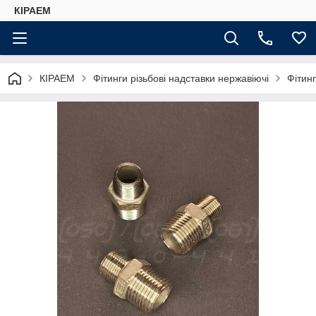
КІРАЕМ
КІРАЕМ
Фітинги різьбові надставки нержавіючі
Фітинг