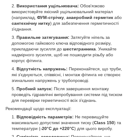
Використання ущільнювача:
Обов'язково
використовуйте якісний ущільнювальний матеріал
(наприклад,
ФУМ-стрічку
,
анаеробний герметик
або
сантехнічну нитку
) для забезпечення герметичності
з'єднання.
Правильне затягування:
Затягуйте ніпель за
допомогою гайкового ключа відповідного розміру,
прикладаючи зусилля до
шестигранника
. Уникайте
надмірного зусилля, щоб не пошкодити різьбу або
корпус фітинга.
Відсутність напружень:
Переконайтеся, що труби,
які з'єднуються, співвісні, і монтаж фітинга не створює
згинальних напружень у трубопроводі.
Пробний запуск:
Після завершення монтажу
проведіть гідравлічні випробування системи під тиском
для перевірки герметичності всіх з'єднань.
Рекомендації щодо експлуатації:
Відповідність параметрів:
Не перевищуйте
максимально допустимі значення тиску (
Class 150
) та
температури (
-20°C до +220°C
) для цього виробу.
Сумісність середовища:
Переконайтеся, що