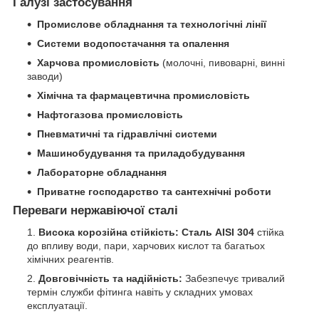
Галузі застосування
Промислове обладнання та технологічні лінії
Системи водопостачання та опалення
Харчова промисловість
(молочні, пивоварні, винні
заводи)
Хімічна та фармацевтична промисловість
Нафтогазова промисловість
Пневматичні та гідравлічні системи
Машинобудування та приладобудування
Лабораторне обладнання
Приватне господарство та сантехнічні роботи
Переваги нержавіючої сталі
Висока корозійна стійкість:
Сталь AISI 304
стійка
до впливу води, пари, харчових кислот та багатьох
хімічних реагентів.
Довговічність та надійність:
Забезпечує тривалий
термін служби фітинга навіть у складних умовах
експлуатації.