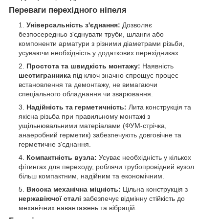
Переваги перехідного ніпеля
Універсальність з'єднання:
Дозволяє
безпосередньо з'єднувати труби, шланги або
компоненти арматури з різними діаметрами різьби,
усуваючи необхідність у додаткових перехідниках.
Простота та швидкість монтажу:
Наявність
шестигранника
під ключ значно спрощує процес
встановлення та демонтажу, не вимагаючи
спеціального обладнання чи зварювання.
Надійність та герметичність:
Лита конструкція та
якісна різьба при правильному монтажі з
ущільнювальними матеріалами (ФУМ-стрічка,
анаеробний герметик) забезпечують довговічне та
герметичне з'єднання.
Компактність вузла:
Усуває необхідність у кількох
фітингах для переходу, роблячи трубопровідний вузол
більш компактним, надійним та економічним.
Висока механічна міцність:
Цільна конструкція з
нержавіючої сталі
забезпечує відмінну стійкість до
механічних навантажень та вібрацій.