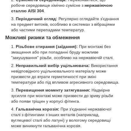
робоче середовище хімічно сумісне з
нержавіючою
сталлю AISI 304
.
Періодичний огляд:
Регулярно оглядайте з'єднання
на предмет витоків, особливо в системах з вібраціями
або частими перепадами температур.
Можливі ризики та обмеження
Різьбове стирання (заїдання):
При монтажі без
змащення або при попаданні бруду можливе
"закушування" різьби, особливо на нержавіючій сталі.
Неправильний вибір ущільнювача:
Використання
невідповідного ущільнювального матеріалу може
призвести до втрати герметичності при зміні
температури або під впливом агресивного середовища.
Перевищення моменту затягування:
Надмірне
зусилля при монтажі може призвести до зриву різьби
або появи тріщин у корпусі фітинга.
Гальванічна корозія:
При з'єднанні нержавіючої
сталі з фітингами з інших металів (наприклад,
вуглецевої сталі або латуні) у вологому середовищі
може виникнути гальванічна корозія.