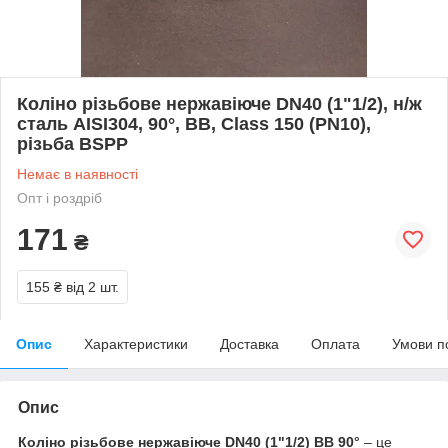
Коліно різьбове нержавіюче DN40 (1"1/2), н/ж
сталь AISI304, 90°, ВВ, Class 150 (PN10),
різьба BSPP
Немає в наявності
Опт і роздріб
171
₴
155 ₴
від 2 шт.
Опис
Характеристики
Доставка
Оплата
Умови п
Опис
Коліно різьбове нержавіюче DN40 (1"1/2) ВВ 90°
– це