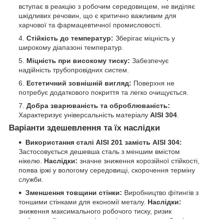
вступає в реакцію з робочим середовищем, не виділяє
шкідливих речовин, що є критично важливим для
харчової та фармацевтичної промисловості.
Стійкість до температур:
Зберігає міцність у
широкому діапазоні температур.
Міцність при високому тиску:
Забезпечує
надійність трубопровідних систем.
Естетичний зовнішній вигляд:
Поверхня не
потребує додаткового покриття та легко очищується.
Добра зварюваність та оброблюваність:
Характеризує універсальність матеріалу
AISI 304
.
Варіанти здешевлення та їх наслідки
Використання сталі AISI 201 замість AISI 304:
Застосовується дешевша сталь з меншим вмістом
нікелю.
Наслідки:
значне зниження корозійної стійкості,
поява іржі у вологому середовищі, скорочення терміну
служби.
Зменшення товщини стінки:
Виробництво фітингів з
тоншими стінками для економії металу.
Наслідки:
зниження максимального робочого тиску, ризик