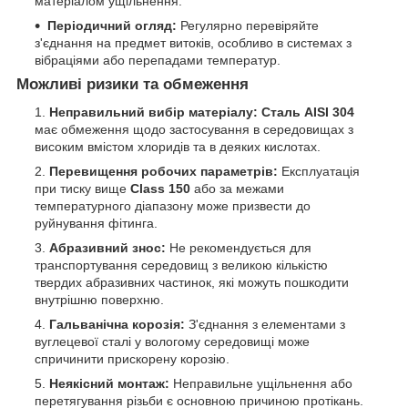
матеріалом ущільнення.
Періодичний огляд:
Регулярно перевіряйте
з'єднання на предмет витоків, особливо в системах з
вібраціями або перепадами температур.
Можливі ризики та обмеження
Неправильний вибір матеріалу:
Сталь AISI 304
має обмеження щодо застосування в середовищах з
високим вмістом хлоридів та в деяких кислотах.
Перевищення робочих параметрів:
Експлуатація
при тиску вище
Class 150
або за межами
температурного діапазону може призвести до
руйнування фітинга.
Абразивний знос:
Не рекомендується для
транспортування середовищ з великою кількістю
твердих абразивних частинок, які можуть пошкодити
внутрішню поверхню.
Гальванічна корозія:
З'єднання з елементами з
вуглецевої сталі у вологому середовищі може
спричинити прискорену корозію.
Неякісний монтаж:
Неправильне ущільнення або
перетягування різьби є основною причиною протікань.