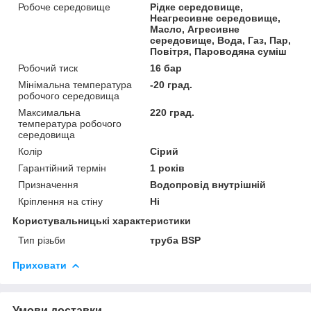
Робоче середовище
Рідке середовище,
Неагресивне середовище,
Масло, Агресивне
середовище, Вода, Газ, Пар,
Повітря, Пароводяна суміш
Робочий тиск
16 бар
Мінімальна температура
-20 град.
робочого середовища
Максимальна
220 град.
температура робочого
середовища
Колір
Сірий
Гарантійний термін
1 років
Призначення
Водопровід внутрішній
Кріплення на стіну
Ні
Користувальницькі характеристики
Тип різьби
труба BSP
Приховати
Умови доставки