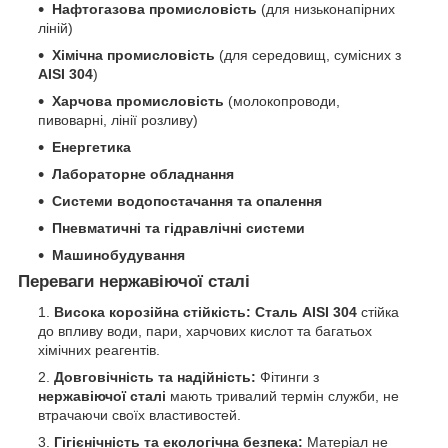
Нафтогазова промисловість
(для низьконапірних
ліній)
Хімічна промисловість
(для середовищ, сумісних з
AISI 304
)
Харчова промисловість
(молокопроводи,
пивоварні, лінії розливу)
Енергетика
Лабораторне обладнання
Системи водопостачання та опалення
Пневматичні та гідравлічні системи
Машинобудування
Переваги нержавіючої сталі
Висока корозійна стійкість:
Сталь AISI 304
стійка
до впливу води, пари, харчових кислот та багатьох
хімічних реагентів.
Довговічність та надійність:
Фітинги з
нержавіючої сталі
мають тривалий термін служби, не
втрачаючи своїх властивостей.
Гігієнічність та екологічна безпека:
Матеріал не