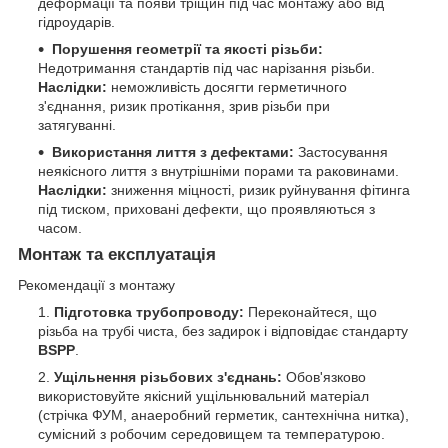
деформації та появи тріщин під час монтажу або від
гідроударів.
Порушення геометрії та якості різьби:
Недотримання стандартів під час нарізання різьби.
Наслідки:
неможливість досягти герметичного
з'єднання, ризик протікання, зрив різьби при
затягуванні.
Використання лиття з дефектами:
Застосування
неякісного лиття з внутрішніми порами та раковинами.
Наслідки:
зниження міцності, ризик руйнування фітинга
під тиском, приховані дефекти, що проявляються з
часом.
Монтаж та експлуатація
Рекомендації з монтажу
Підготовка трубопроводу:
Переконайтеся, що
різьба на трубі чиста, без задирок і відповідає стандарту
BSPP
.
Ущільнення різьбових з'єднань:
Обов'язково
використовуйте якісний ущільнювальний матеріал
(стрічка ФУМ, анаеробний герметик, сантехнічна нитка),
сумісний з робочим середовищем та температурою.