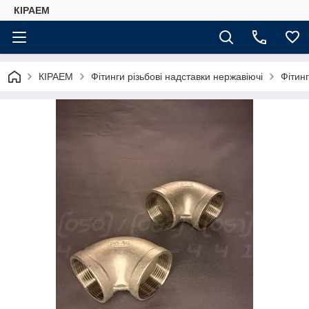
КІРАЕМ
КІРАЕМ
Фітинги різьбові надставки нержавіючі
Фітинг