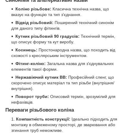
Синоніми та альтернативні назви
Коліно різьбове:
Класична технічна назва, що
вказує на функцію та тип з'єднання.
Відвід різьбовий:
Поширений технічний синонім
для даного типу фітингів.
Кутник різьбовий 90 градусів:
Технічний термін,
що описує форму та кут виробу.
Косинець:
Простонародна назва, що походить від
схожості з креслярським інструментом.
Фітинг-коліно:
Загальна назва для з'єднувальних
елементів такої форми.
Нержавіючий кутник ВВ:
Професійний сленг, що
скорочено описує матеріал та тип різьби (внутрішня/
внутрішня).
Поворот труби:
Описовий термін, зрозумілий для
нефахівців.
Переваги різьбового коліна
Компактність конструкції:
Ідеально підходить для
монтажу в обмеженому просторі, де зварювання або
згинання труб неможливе.