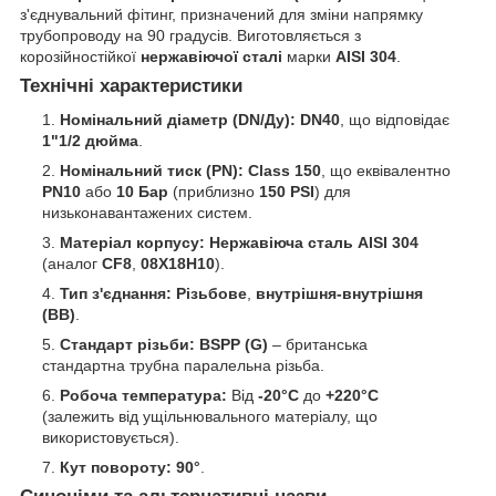
з'єднувальний фітинг, призначений для зміни напрямку
трубопроводу на 90 градусів. Виготовляється з
корозійностійкої
нержавіючої сталі
марки
AISI 304
.
Технічні характеристики
Номінальний діаметр (DN/Ду):
DN40
, що відповідає
1"1/2 дюйма
.
Номінальний тиск (PN):
Class 150
, що еквівалентно
PN10
або
10 Бар
(приблизно
150 PSI
) для
низьконавантажених систем.
Матеріал корпусу:
Нержавіюча сталь AISI 304
(аналог
CF8
,
08Х18Н10
).
Тип з'єднання:
Різьбове
,
внутрішня-внутрішня
(ВВ)
.
Стандарт різьби:
BSPP (G)
– британська
стандартна трубна паралельна різьба.
Робоча температура:
Від
-20°C
до
+220°C
(залежить від ущільнювального матеріалу, що
використовується).
Кут повороту:
90°
.