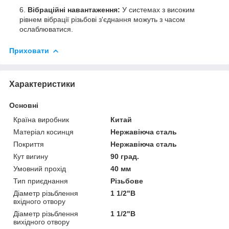
Вібраційні навантаження:
У системах з високим
рівнем вібрації різьбові з'єднання можуть з часом
ослаблюватися.
Приховати
Характеристики
Основні
Країна виробник
Китай
Матеріал косинця
Нержавіюча сталь
Покриття
Нержавіюча сталь
Кут вигину
90 град.
Умовний прохід
40 мм
Тип приєднання
Різьбове
Діаметр різьблення
1 1/2"В
вхідного отвору
Діаметр різьблення
1 1/2"В
вихідного отвору