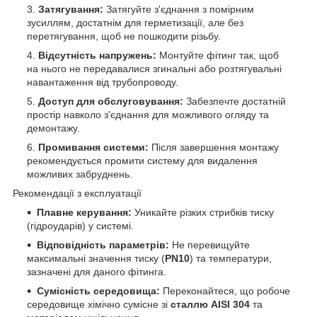
Затягування:
Затягуйте з'єднання з помірним
зусиллям, достатнім для герметизації, але без
перетягування, щоб не пошкодити різьбу.
Відсутність напружень:
Монтуйте фітинг так, щоб
на нього не передавалися згинальні або розтягувальні
навантаження від трубопроводу.
Доступ для обслуговування:
Забезпечте достатній
простір навколо з'єднання для можливого огляду та
демонтажу.
Промивання системи:
Після завершення монтажу
рекомендується промити систему для видалення
можливих забруднень.
Рекомендації з експлуатації
Плавне керування:
Уникайте різких стрибків тиску
(гідроударів) у системі.
Відповідність параметрів:
Не перевищуйте
максимальні значення тиску (
PN10
) та температури,
зазначені для даного фітинга.
Сумісність середовища:
Переконайтеся, що робоче
середовище хімічно сумісне зі
сталлю AISI 304
та