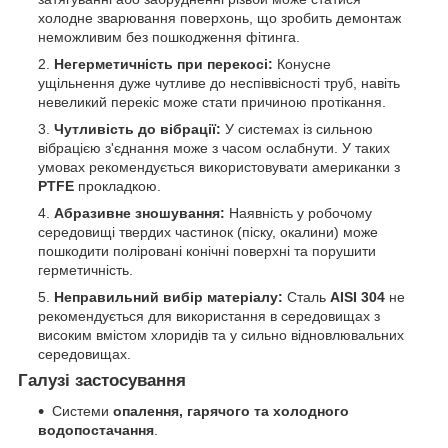
холодне зварювання поверхонь, що зробить демонтаж
неможливим без пошкодження фітинга.
Негерметичність при перекосі:
Конусне
ущільнення дуже чутливе до неспіввісності труб, навіть
невеликий перекіс може стати причиною протікання.
Чутливість до вібрації:
У системах із сильною
вібрацією з'єднання може з часом ослабнути. У таких
умовах рекомендується використовувати американки з
PTFE
прокладкою.
Абразивне зношування:
Наявність у робочому
середовищі твердих частинок (піску, окалини) може
пошкодити поліровані конічні поверхні та порушити
герметичність.
Неправильний вибір матеріалу:
Сталь
AISI 304
не
рекомендується для використання в середовищах з
високим вмістом хлоридів та у сильно відновлювальних
середовищах.
Галузі застосування
Системи
опалення, гарячого та холодного
водопостачання
.