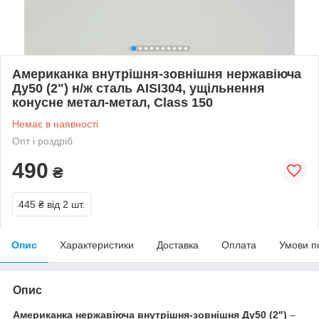
Американка внутрішня-зовнішня нержавіюча
Ду50 (2") н/ж сталь AISI304, ущільнення
конусне метал-метал, Class 150
Немає в наявності
Опт і роздріб
490
₴
445 ₴
від 2 шт.
Опис
Характеристики
Доставка
Оплата
Умови п
Опис
Американка нержавіюча внутрішня-зовнішня Ду50 (2")
–