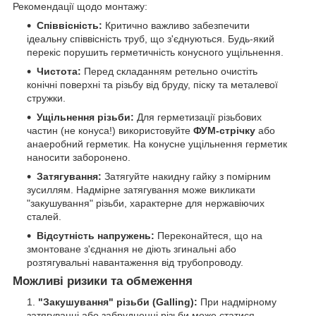
Рекомендації щодо монтажу:
Співвісність:
Критично важливо забезпечити
ідеальну співвісність труб, що з'єднуються. Будь-який
перекіс порушить герметичність конусного ущільнення.
Чистота:
Перед складанням ретельно очистіть
конічні поверхні та різьбу від бруду, піску та металевої
стружки.
Ущільнення різьби:
Для герметизації різьбових
частин (не конуса!) використовуйте
ФУМ-стрічку
або
анаеробний герметик. На конусне ущільнення герметик
наносити заборонено.
Затягування:
Затягуйте накидну гайку з помірним
зусиллям. Надмірне затягування може викликати
"закушування" різьби, характерне для нержавіючих
сталей.
Відсутність напружень:
Переконайтеся, що на
змонтоване з'єднання не діють згинальні або
розтягувальні навантаження від трубопроводу.
Можливі ризики та обмеження
"Закушування" різьби (Galling):
При надмірному
затягуванні або забрудненні різьби може статися