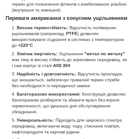
термін для позначення фітингів з комбінованою різьбою
(внутрішня та зовнішня).
Переваги американки з конусним ущільненням
Висока термостійкість:
Відсутність полімерних
ущільнювачів (наприклад,
PTFE
) дозволяє
використовувати з'єднання в системах з температурою
до
+220°C
.
Хімічна інертність:
Ущільнення
"метал по металу"
має таку ж високу стійкість до агресивних середовищ, як
і сам корпус зі сталі
AISI 304
.
Надійність і довговічність:
Відсутність прокладок,
що зношуються, забезпечує тривалий термін служби
без необхідності їх періодичної заміни.
Багаторазове використання:
Конструкція дозволяє
багаторазово розбирати та збирати вузол без втрати
герметичності, що ідеально для обслуговування
обладнання.
Універсальність:
Підходить для широкого спектра
середовищ, включаючи воду, пару, стиснене повітря,
нафтопродукти та харчові рідини.