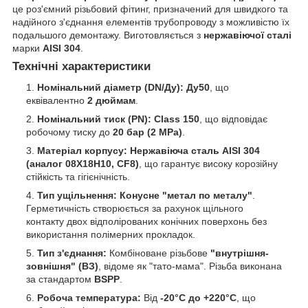
це роз'ємний різьбовий фітинг, призначений для швидкого та
надійного з'єднання елементів трубопроводу з можливістю їх
подальшого демонтажу. Виготовляється з
нержавіючої сталі
марки
AISI 304
.
Технічні характеристики
Номінальний діаметр (DN/Ду):
Ду50
, що
еквівалентно
2 дюймам
.
Номінальний тиск (PN):
Class 150
, що відповідає
робочому тиску до
20 бар (2 MPa)
.
Матеріал корпусу:
Нержавіюча сталь AISI 304
(аналог 08Х18Н10, CF8)
, що гарантує високу корозійну
стійкість та гігієнічність.
Тип ущільнення:
Конусне "метал по металу"
.
Герметичність створюється за рахунок щільного
контакту двох відполірованих конічних поверхонь без
використання полімерних прокладок.
Тип з'єднання:
Комбіноване різьбове
"внутрішня-
зовнішня" (ВЗ)
, відоме як "тато-мама". Різьба виконана
за стандартом
BSPP
.
Робоча температура:
Від
-20°C до +220°C
, що