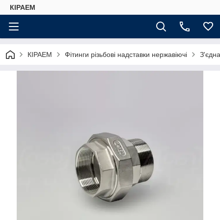
КІРАЕМ
КІРАЕМ
Фітинги різьбові надставки нержавіючі
З'єдн