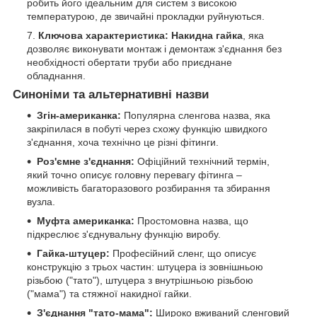
робить його ідеальним для систем з високою
температурою, де звичайні прокладки руйнуються.
Ключова характеристика:
Накидна гайка
, яка
дозволяє виконувати монтаж і демонтаж з'єднання без
необхідності обертати труби або приєднане
обладнання.
Синоніми та альтернативні назви
Згін-американка:
Популярна сленгова назва, яка
закріпилася в побуті через схожу функцію швидкого
з'єднання, хоча технічно це різні фітинги.
Роз'ємне з'єднання:
Офіційний технічний термін,
який точно описує головну перевагу фітинга –
можливість багаторазового розбирання та збирання
вузла.
Муфта американка:
Простомовна назва, що
підкреслює з'єднувальну функцію виробу.
Гайка-штуцер:
Професійний сленг, що описує
конструкцію з трьох частин: штуцера із зовнішньою
різьбою ("тато"), штуцера з внутрішньою різьбою
("мама") та стяжної накидної гайки.
З'єднання "тато-мама":
Широко вживаний сленговий