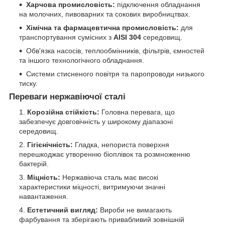
Харчова промисловість:
підключення обладнання
на молочних, пивоварних та сокових виробництвах.
Хімічна та фармацевтична промисловість:
для
транспортування сумісних з
AISI 304
середовищ.
Обв'язка насосів, теплообмінників, фільтрів, ємностей
та іншого технологічного обладнання.
Системи стисненого повітря та паропроводи низького
тиску.
Переваги нержавіючої сталі
Корозійна стійкість:
Головна перевага, що
забезпечує довговічність у широкому діапазоні
середовищ.
Гігієнічність:
Гладка, непориста поверхня
перешкоджає утворенню біоплівок та розмноженню
бактерій.
Міцність:
Нержавіюча сталь має високі
характеристики міцності, витримуючи значні
навантаження.
Естетичний вигляд:
Вироби не вимагають
фарбування та зберігають привабливий зовнішній