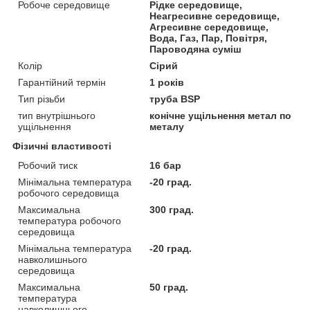
Робоче середовище
Рідке середовище,
Неагресивне середовище,
Агресивне середовище,
Вода, Газ, Пар, Повітря,
Пароводяна суміш
Колір
Сірий
Гарантійний термін
1 років
Тип різьби
труба BSP
тип внутрішнього
конічне ущільнення метал по
ущільнення
металу
Фізичні властивості
Робочий тиск
16 бар
Мінімальна температура
-20 град.
робочого середовища
Максимальна
300 град.
температура робочого
середовища
Мінімальна температура
-20 град.
навколишнього
середовища
Максимальна
50 град.
температура
навколишнього