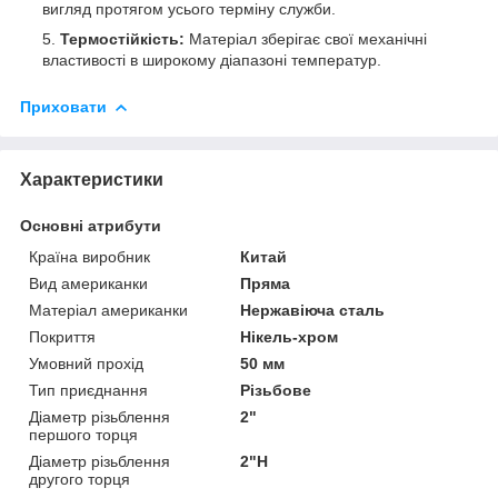
вигляд протягом усього терміну служби.
Термостійкість:
Матеріал зберігає свої механічні
властивості в широкому діапазоні температур.
Приховати
Характеристики
Основні атрибути
Країна виробник
Китай
Вид американки
Пряма
Матеріал американки
Нержавіюча сталь
Покриття
Нікель-хром
Умовний прохід
50 мм
Тип приєднання
Різьбове
Діаметр різьблення
2"
першого торця
Діаметр різьблення
2"Н
другого торця