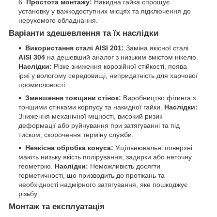
Простота монтажу:
Накидна гайка спрощує
установку у важкодоступних місцях та підключення до
нерухомого обладнання.
Варіанти здешевлення та їх наслідки
Використання сталі AISI 201:
Заміна якісної сталі
AISI 304
на дешевший аналог з низьким вмістом нікелю.
Наслідки:
Різке зниження корозійної стійкості, поява
іржі у вологому середовищі, непридатність для харчової
промисловості.
Зменшення товщини стінок:
Виробництво фітинга з
тоншими стінками корпусу та накидної гайки.
Наслідки:
Зниження механічної міцності, високий ризик
деформації або руйнування при затягуванні та під
тиском, скорочення терміну служби.
Неякісна обробка конуса:
Ущільнювальні поверхні
мають низьку якість полірування, задирки або неточну
геометрію.
Наслідки:
Неможливість досягти
герметичності, що призводить до протікань та
необхідності надмірного затягування, яке пошкоджує
різьбу.
Монтаж та експлуатація