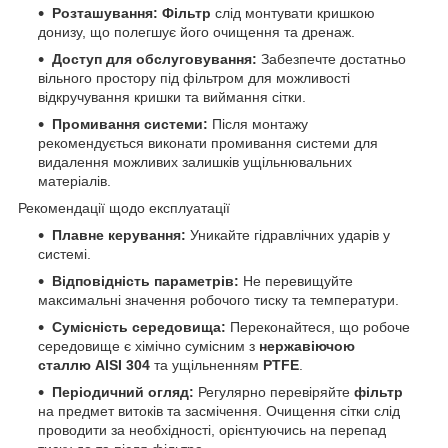
Розташування:
Фільтр
слід монтувати кришкою
донизу, що полегшує його очищення та дренаж.
Доступ для обслуговування:
Забезпечте достатньо
вільного простору під фільтром для можливості
відкручування кришки та виймання сітки.
Промивання системи:
Після монтажу
рекомендується виконати промивання системи для
видалення можливих залишків ущільнювальних
матеріалів.
Рекомендації щодо експлуатації
Плавне керування:
Уникайте гідравлічних ударів у
системі.
Відповідність параметрів:
Не перевищуйте
максимальні значення робочого тиску та температури.
Сумісність середовища:
Переконайтеся, що робоче
середовище є хімічно сумісним з
нержавіючою
сталлю AISI 304
та ущільненням
PTFE
.
Періодичний огляд:
Регулярно перевіряйте
фільтр
на предмет витоків та засмічення. Очищення сітки слід
проводити за необхідності, орієнтуючись на перепад