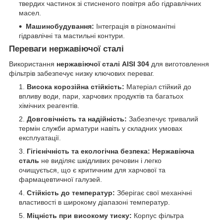
твердих частинок зі стисненого повітря або гідравлічних
масел.
Машинобудування:
Інтеграція в різноманітні
гідравлічні та мастильні контури.
Переваги нержавіючої сталі
Використання
нержавіючої сталі AISI 304
для виготовлення
фільтрів забезпечує низку ключових переваг.
Висока корозійна стійкість:
Матеріал стійкий до
впливу води, пари, харчових продуктів та багатьох
хімічних реагентів.
Довговічність та надійність:
Забезпечує тривалий
термін служби арматури навіть у складних умовах
експлуатації.
Гігієнічність та екологічна безпека:
Нержавіюча
сталь
не виділяє шкідливих речовин і легко
очищується, що є критичним для харчової та
фармацевтичної галузей.
Стійкість до температур:
Зберігає свої механічні
властивості в широкому діапазоні температур.
Міцність при високому тиску:
Корпус фільтра