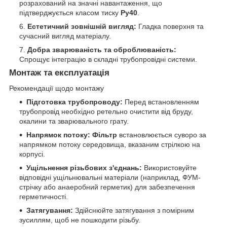
розрахований на значні навантаження, що
підтверджується класом тиску
Ру40
.
Естетичний зовнішній вигляд:
Гладка поверхня та
сучасний вигляд матеріалу.
Добра зварюваність та оброблюваність:
Спрощує інтеграцію в складні трубопровідні системи.
Монтаж та експлуатація
Рекомендації щодо монтажу
Підготовка трубопроводу:
Перед встановленням
трубопровід необхідно ретельно очистити від бруду,
окалини та зварювального грату.
Напрямок потоку:
Фільтр
встановлюється суворо за
напрямком потоку середовища, вказаним стрілкою на
корпусі.
Ущільнення різьбових з'єднань:
Використовуйте
відповідні ущільнювальні матеріали (наприклад, ФУМ-
стрічку або анаеробний герметик) для забезпечення
герметичності.
Затягування:
Здійснюйте затягування з помірним
зусиллям, щоб не пошкодити різьбу.