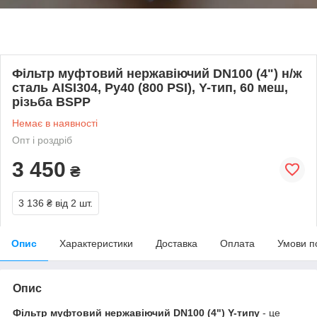
Фільтр муфтовий нержавіючий DN100 (4") н/ж
сталь AISI304, Ру40 (800 PSI), Y-тип, 60 меш,
різьба BSPP
Немає в наявності
Опт і роздріб
3 450
₴
3 136 ₴
від 2 шт.
Опис
Характеристики
Доставка
Оплата
Умови п
Опис
Фільтр муфтовий нержавіючий DN100 (4") Y-типу
- це