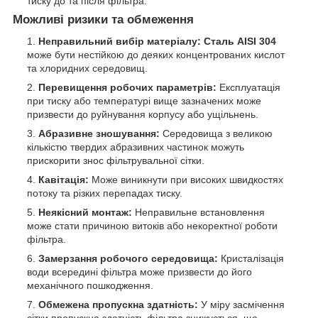
тиску до та після фільтра.
Можливі ризики та обмеження
Неправильний вибір матеріалу:
Сталь AISI 304
може бути нестійкою до деяких концентрованих кислот
та хлоридних середовищ.
Перевищення робочих параметрів:
Експлуатація
при тиску або температурі вище зазначених може
призвести до руйнування корпусу або ущільнень.
Абразивне зношування:
Середовища з великою
кількістю твердих абразивних частинок можуть
прискорити знос фільтрувальної сітки.
Кавітація:
Може виникнути при високих швидкостях
потоку та різких перепадах тиску.
Неякісний монтаж:
Неправильне встановлення
може стати причиною витоків або некоректної роботи
фільтра.
Замерзання робочого середовища:
Кристалізація
води всередині фільтра може призвести до його
механічного пошкодження.
Обмежена пропускна здатність:
У міру засмічення
сітки пропускна здатність фільтра знижується, що