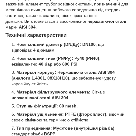
важливий елемент трубопровідної системи, призначений для
механічного очищення робочого середовища від твердих
частинок, таких як окалина, пісок, іржа та інші
домішки. Виготовляється з високоякісної
нержавіючої сталі
марки
AISI 304
.
Технічні характеристики
Номінальний діаметр (DN/Ду):
DN100
, що
відповідає
4 дюймам
.
Номінальний тиск (PN/Ру):
Ру40 (PN40)
,
еквівалентно
40 бар
або
800 PSI
.
Матеріал корпусу:
Нержавіюча сталь AISI 304
(аналоги 1.4301, 08Х18Н10)
, що забезпечує чудову
корозійну стійкість.
Матеріал фільтруючого елемента:
Сітка з
нержавіючої сталі AISI 304
.
Ступінь фільтрації:
60 mesh
.
Матеріал ущільнення:
PTFE (фторопласт)
, відомий
своєю хімічною та термічною стійкістю.
Тип приєднання:
Муфтове (внутрішня різьба)
,
стандарт різьби
BSPP
.