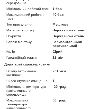
середовища
Мінімальний робочий тиск
1 бар
Максимальний робочий
40 бар
тиск
Тип приєднання
Муфтове
Матеріал корпусу
Нержавіюча сталь
Покриття
Нержавіюча сталь
Спосіб монтажу
Горизонтальний/
вертикальний
Колір
Сірий
Гарантійний термін
12 міс
Додаткові характеристики
Розмір затриманих
251 мкм
частинок
Число ступенів очищення
1
Мінімальна температура
-20 град.
навколишнього
середовища
Максимальна
50 град.
температура
навколишнього