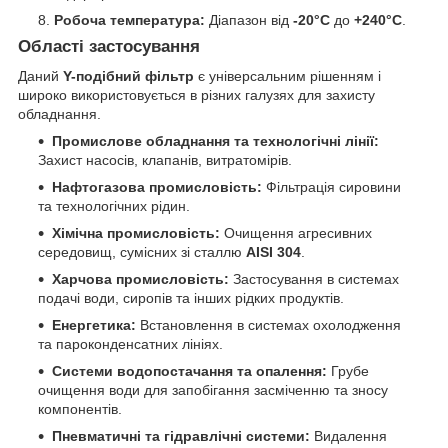
Робоча температура:
Діапазон від
-20°C
до
+240°C
.
Області застосування
Даний
Y-подібний фільтр
є універсальним рішенням і
широко використовується в різних галузях для захисту
обладнання.
Промислове обладнання та технологічні лінії:
Захист насосів, клапанів, витратомірів.
Нафтогазова промисловість:
Фільтрація сировини
та технологічних рідин.
Хімічна промисловість:
Очищення агресивних
середовищ, сумісних зі сталлю
AISI 304
.
Харчова промисловість:
Застосування в системах
подачі води, сиропів та інших рідких продуктів.
Енергетика:
Встановлення в системах охолодження
та пароконденсатних лініях.
Системи водопостачання та опалення:
Грубе
очищення води для запобігання засміченню та зносу
компонентів.
Пневматичні та гідравлічні системи:
Видалення