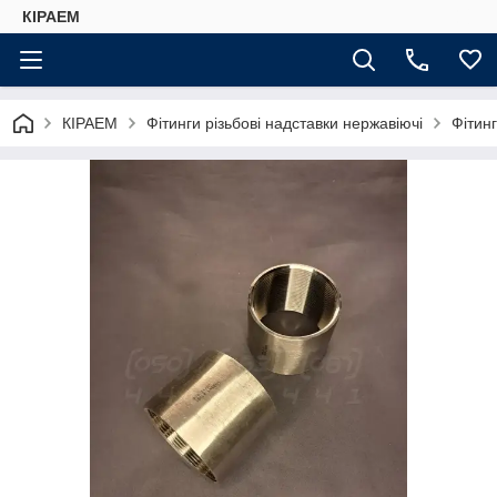
КІРАЕМ
КІРАЕМ
Фітинги різьбові надставки нержавіючі
Фітинг