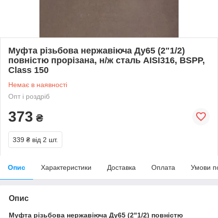
Муфта різьбова нержавіюча Ду65 (2"1/2)
повністю прорізана, н/ж сталь AISI316, BSPP,
Class 150
Немає в наявності
Опт і роздріб
373
₴
339 ₴
від 2 шт.
Опис
Характеристики
Доставка
Оплата
Умови п
Опис
Муфта різьбова нержавіюча Ду65 (2"1/2) повністю