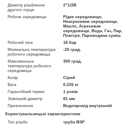
Діаметр різьблення
2"1/2В
другого торця
Робоче середовище
Рідке середовище,
Неагресивне середовище,
Масло, Агресивне
середовище, Вода, Газ, Пар,
Повітря, Пароводяна суміш
Робочий тиск
16 бар
Мінімальна температура
-20 град.
робочого середовища
Максимальна
300 град.
температура робочого
середовища
Колір
Сірий
Вага
0.226 кг
Гарантійний термін
1 років
Зовнішній діаметр
81 мм
Призначення
Водопровід внутрішній
Користувальницькі характеристики
Тип різьби
труба BSP