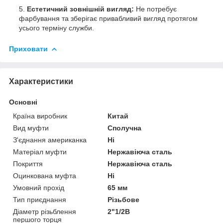
Естетичний зовнішній вигляд:
Не потребує
фарбування та зберігає привабливий вигляд протягом
усього терміну служби.
Приховати
Характеристики
Основні
Країна виробник
Китай
Вид муфти
Сполучна
З'єднання американка
Ні
Матеріал муфти
Нержавіюча сталь
Покриття
Нержавіюча сталь
Оцинкована муфта
Ні
Умовний прохід
65 мм
Тип приєднання
Різьбове
Діаметр різьблення
2"1/2В
першого торця