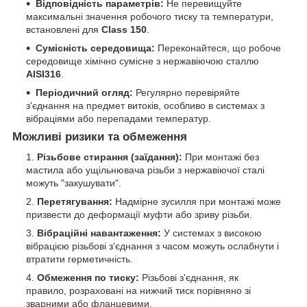
Відповідність параметрів:
Не перевищуйте
максимальні значення робочого тиску та температури,
встановлені для
Class 150
.
Сумісність середовища:
Переконайтеся, що робоче
середовище хімічно сумісне з нержавіючою сталлю
AISI316
.
Періодичний огляд:
Регулярно перевіряйте
з'єднання на предмет витоків, особливо в системах з
вібраціями або перепадами температур.
Можливі ризики та обмеження
Різьбове стирання (заїдання):
При монтажі без
мастила або ущільнювача різьби з нержавіючої сталі
можуть "закушувати".
Перетягування:
Надмірне зусилля при монтажі може
призвести до деформації муфти або зриву різьби.
Вібраційні навантаження:
У системах з високою
вібрацією різьбові з'єднання з часом можуть ослабнути і
втратити герметичність.
Обмеження по тиску:
Різьбові з'єднання, як
правило, розраховані на нижчий тиск порівняно зі
зварними або фланцевими.