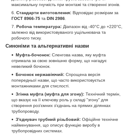
максимальну гнучкість при монтажі та створенні згонів.
Стандарти виготовлення:
Відповідає розмірам за
ГОСТ 8966-75
та
DIN 2986
.
Робоча температура:
Діапазон від -40°C до +220°C,
залежно від використовуваного ущільнювача та
робочого тиску.
Синоніми та альтернативні назви
Муфта-бочонок:
Сленгова назва, яку муфта
отримала за свою зовнішню форму, що нагадує
невеликий бочонок.
Бочонок нержавіючий:
Спрощена версія
попередньої назви, що часто використовується
монтажниками для стислості.
Згінна муфта (муфта для згону):
Технічний термін,
що вказує на її ключову роль у складі "згону" для
створення роз'ємних з'єднань на прямих ділянках
трубопроводу.
З'єднувач трубний різьбовий:
Офіційне технічне
найменування, що описує функцію виробу в
трубопровідних системах.