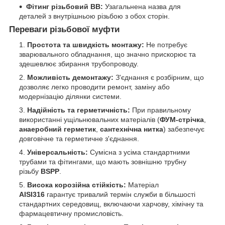
Фітинг різьбовий ВВ:
Узагальнена назва для
деталей з внутрішньою різьбою з обох сторін.
Переваги різьбової муфти
Простота та швидкість монтажу:
Не потребує
зварювального обладнання, що значно прискорює та
здешевлює збирання трубопроводу.
Можливість демонтажу:
З'єднання є розбірним, що
дозволяє легко проводити ремонт, заміну або
модернізацію ділянки системи.
Надійність та герметичність:
При правильному
використанні ущільнювальних матеріалів (
ФУМ-стрічка
,
анаеробний герметик
,
сантехнічна нитка
) забезпечує
довговічне та герметичне з'єднання.
Універсальність:
Сумісна з усіма стандартними
трубами та фітингами, що мають зовнішню трубну
різьбу
BSPP
.
Висока корозійна стійкість:
Матеріал
AISI316
гарантує тривалий термін служби в більшості
стандартних середовищ, включаючи харчову, хімічну та
фармацевтичну промисловість.