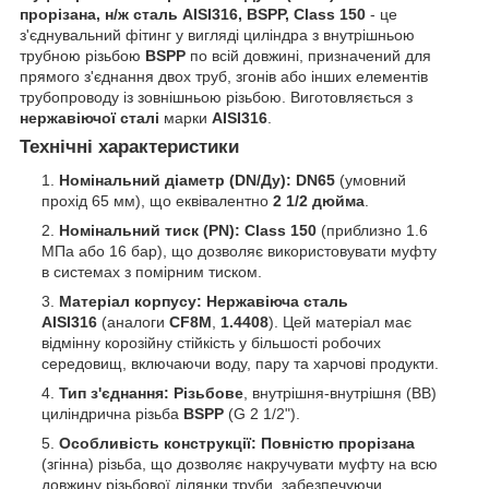
прорізана, н/ж сталь AISI316, BSPP, Class 150
- це
з'єднувальний фітинг у вигляді циліндра з внутрішньою
трубною різьбою
BSPP
по всій довжині, призначений для
прямого з'єднання двох труб, згонів або інших елементів
трубопроводу із зовнішньою різьбою. Виготовляється з
нержавіючої сталі
марки
AISI316
.
Технічні характеристики
Номінальний діаметр (DN/Ду):
DN65
(умовний
прохід 65 мм), що еквівалентно
2 1/2 дюйма
.
Номінальний тиск (PN):
Class 150
(приблизно 1.6
МПа або 16 бар), що дозволяє використовувати муфту
в системах з помірним тиском.
Матеріал корпусу:
Нержавіюча сталь
AISI316
(аналоги
CF8M
,
1.4408
). Цей матеріал має
відмінну корозійну стійкість у більшості робочих
середовищ, включаючи воду, пару та харчові продукти.
Тип з'єднання:
Різьбове
, внутрішня-внутрішня (ВВ)
циліндрична різьба
BSPP
(G 2 1/2").
Особливість конструкції:
Повністю прорізана
(згінна) різьба, що дозволяє накручувати муфту на всю
довжину різьбової ділянки труби, забезпечуючи