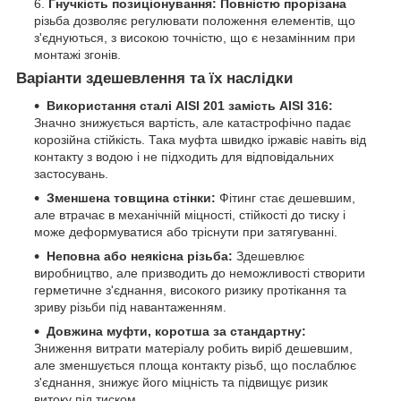
Гнучкість позиціонування:
Повністю прорізана
різьба дозволяє регулювати положення елементів, що
з'єднуються, з високою точністю, що є незамінним при
монтажі згонів.
Варіанти здешевлення та їх наслідки
Використання сталі AISI 201 замість AISI 316:
Значно знижується вартість, але катастрофічно падає
корозійна стійкість. Така муфта швидко іржавіє навіть від
контакту з водою і не підходить для відповідальних
застосувань.
Зменшена товщина стінки:
Фітинг стає дешевшим,
але втрачає в механічній міцності, стійкості до тиску і
може деформуватися або тріснути при затягуванні.
Неповна або неякісна різьба:
Здешевлює
виробництво, але призводить до неможливості створити
герметичне з'єднання, високого ризику протікання та
зриву різьби під навантаженням.
Довжина муфти, коротша за стандартну:
Зниження витрати матеріалу робить виріб дешевшим,
але зменшується площа контакту різьб, що послаблює
з'єднання, знижує його міцність та підвищує ризик
витоку під тиском.