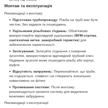
Монтаж та експлуатація
Рекомендації з монтажу:
Підготовка трубопроводу:
Різьба на трубі має бути
чистою, без задирок та пошкоджень.
Ущільнення різьбових з'єднань:
Обов'язково
використовуйте відповідний ущільнювач (
ФУМ-стрічка
,
сантехнічна нитка
,
анаеробний герметик
) для
забезпечення герметичності.
Затягування:
Затягуйте з'єднання з помірним
зусиллям, використовуючи відповідний трубний ключ.
Надмірне зусилля може пошкодити різьбу або корпус
муфти.
Відсутність напружень:
Переконайтеся, що труби,
які з'єднуються, співвісні і не створюють згинальних
навантажень на фітинг.
Промивання системи:
Після монтажу
рекомендується промити систему для видалення
можливих забруднень.
Рекомендації з експлуатації: